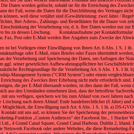
ie Daten werden gelöscht, sobald sie für die Erreichung des Zweckes 
 dann der Fall, wenn die Daten für die Durchführung des Vertrages nich
können, weil diese verjährt sind (Gewährleistung: zwei Jahre / Regelv
lichtet, Ihre Adress-, Zahlungs- und Bestelldaten für die Dauer von ze
 Einschränkung der Verarbeitung vor, d. h. Ihre Daten werden nur zur 
ben bis zu dessen Löschung. Kontaktaufnahme per Kontaktformular / E
r, Fax, Post oder E-Mail werden Ihre Angaben zum Zwecke der Abwick
n ist bei Vorliegen einer Einwilligung von Ihnen Art. 6 Abs. 1 S. 1 li
taktanfrage oder E-Mail, eines Briefes oder Faxes übermittelt werden, 
se an der Verarbeitung und Speicherung der Daten, um Anfragen der Nut
 ggf. seiner gesetzlichen Aufbewahrungspflichten bei Geschäftsbrief
 zusätzliche Rechtsgrundlage für die Verarbeitung Art. 6 Abs. 1 S. 1 l
onship-Management System ("CRM System") oder einem vergleichbaren
e Erreichung des Zweckes ihrer Erhebung nicht mehr erforderlich sind
igen, die per E-Mail übersandt wurden, ist dies dann der Fall, wenn d
 sich aus den Umständen entnehmen lässt, dass der betroffene Sachverha
g mit uns verfügen, speichern wir bis zum Ablauf von zwei Jahren nach
ie Löschung nach deren Ablauf: Ende handelsrechtlicher (6 Jahre) und st
e Möglichkeit, die Einwilligung nach Art. 6 Abs. 1 S. 1 lit. a) DS-G
Kontakt mit uns auf, so können Sie der Speicherung der personenbezo
rketing-Funktion „Custom Audiences“ der Facebook Inc., 1 Hacker W
d Ltd., 4 Grand Canal Square, Grand Canal Harbour, Dublin 2, Irland.
 Netzwerk Facebook oder andere Websites, die diese Remarketing-Fu
k-Ads“) angezeigt werden. Wir nutzen die Remarketing-Funktion zur O