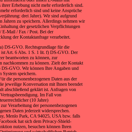
ihrer Erhebung nicht mehr erforderlich sind.
t mehr erforderlich sind und keine Ansprüche
erjährung: drei Jahre). Wir sind aufgrund
hn Jahren zu speichern. Allerdings nehmen wir
Einhaltung der gesetzlichen Verpflichtungen
-Mail / Fax / Post. Bei der
lung der Kontaktanfrage verarbeitet.
t. a) DS-GVO. Rechtsgrundlage für die
ist Art. 6 Abs. 1 S. 1 lit. f) DS-GVO. Der
zer beantworten zu können, zur
en nachkommen zu können. Zielt der Kontakt
it. b) DS-GVO. Wir können Ihre Angaben und
 System speichern.
. Für die personenbezogenen Daten aus der
ie jeweilige Konversation mit Ihnen beendet
lt abschließend geklärt ist. Anfragen von
 Vertragsbeendigung. Im Fall von
euerrechtlicher (10 Jahre)
VO zur Verarbeitung der personenbezogenen
genen Daten jederzeit widersprechen.
ay, Menlo Park, CA 94025, USA bzw. falls
 Facebook hat sich dem Privacy-Shield-
nktion nutzen, besuchen können Ihren
ptimierung und wirtschaftlichen Betrieb