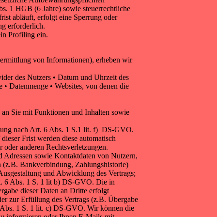
s. 1 HGB (6 Jahre) sowie steuerrechtliche
t abläuft, erfolgt eine Sperrung oder
g erforderlich.
n Profiling ein.
ermittlung von Informationen), erheben wir
vider des Nutzers • Datum und Uhrzeit des
de • Datenmenge • Websites, von denen die
 an Sie mit Funktionen und Inhalten sowie
tung nach Art. 6 Abs. 1 S.1 lit. f) DS-GVO.
dieser Frist werden diese automatisch
r oder anderen Rechtsverletzungen.
d Adressen sowie Kontaktdaten von Nutzern,
(z.B. Bankverbindung, Zahlungshistorie)
e Ausgestaltung und Abwicklung des Vertrags;
. 6 Abs. 1 S. 1 lit b) DS-GVO. Die in
rgabe dieser Daten an Dritte erfolgt
der zur Erfüllung des Vertrags (z.B. Übergabe
6 Abs. 1 S. 1 lit. c) DS-GVO. Wir können die
u informieren oder Ihnen E-Mails mit