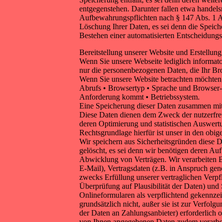
entgegenstehen. Darunter fallen etwa handel
Aufbewahrungspflichten nach § 147 Abs. 1 AO
Löschung Ihrer Daten, es sei denn die Speiche
Bestehen einer automatisierten Entscheidungs
Bereitstellung unserer Website und Erstellung
Wenn Sie unsere Webseite lediglich informato
nur die personenbezogenen Daten, die Ihr Bro
Wenn Sie unsere Website betrachten möchten,
Abrufs • Browsertyp • Sprache und Browser-V
Anforderung kommt • Betriebssystem.
Eine Speicherung dieser Daten zusammen mit 
Diese Daten dienen dem Zweck der nutzerfreu
deren Optimierung und statistischen Auswert
Rechtsgrundlage hierfür ist unser in den obi
Wir speichern aus Sicherheitsgründen diese D
gelöscht, es sei denn wir benötigen deren A
Abwicklung von Verträgen. Wir verarbeiten 
E-Mail), Vertragsdaten (z.B. in Anspruch g
zwecks Erfüllung unserer vertraglichen Verpf
Überprüfung auf Plausibilität der Daten) und
Onlineformularen als verpflichtend gekennzeic
grundsätzlich nicht, außer sie ist zur Verfo
der Daten an Zahlungsanbieter) erforderlich o
von Ihnen angegebenen Daten zudem verarbeit