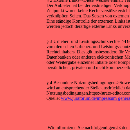
§ 2 Externe Links->Diese Website enthält Ver
Der Anbieter hat bei der erstmaligen Verknüp
Zeitpunkt waren keine Rechtsverstöße ersichtl
verknüpften Seiten. Das Setzen von externen 
Eine ständige Kontrolle der externen Links i
werden jedoch derartige externe Links unverz
§ 3 Urheber- und Leistungsschutzrechte ->Die
vom deutschen Urheber- und Leistungsschutzr
Rechteinhabers. Dies gilt insbesondere für V
Datenbanken oder anderen elektronischen Medi
oder Weitergabe einzelner Inhalte oder komple
persönlichen, privaten und nicht kommerzielle
§ 4 Besondere Nutzungsbedingungen->Soweit
wird an entsprechender Stelle ausdrücklich da
Nutzungsbedingungen.https://strato-editor.c
Quelle:
www.juraforum.de/impressum-genera
Wir informieren Sie nachfolgend gemäß den 