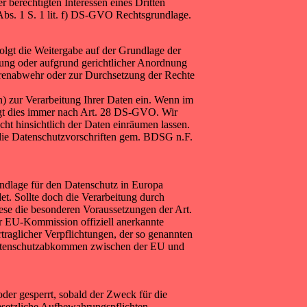
r berechtigten Interessen eines Dritten
 Abs. 1 S. 1 lit. f) DS-GVO Rechtsgrundlage.
folgt die Weitergabe auf der Grundlage der
lung oder aufgrund gerichtlicher Anordnung
hrenabwehr oder zur Durchsetzung der Rechte
) zur Verarbeitung Ihrer Daten ein. Wenn im
lgt dies immer nach Art. 28 DS-GVO. Wir
cht hinsichtlich der Daten einräumen lassen.
die Datenschutzvorschriften gem. BDSG n.F.
dlage für den Datenschutz in Europa
. Sollte doch die Verarbeitung durch
ese die besonderen Voraussetzungen der Art.
er EU-Kommission offiziell anerkannte
traglicher Verpflichtungen, der so genannten
 Datenschutzabkommen zwischen der EU und
der gesperrt, sobald der Zweck für die
esetzliche Aufbewahrungspflichten