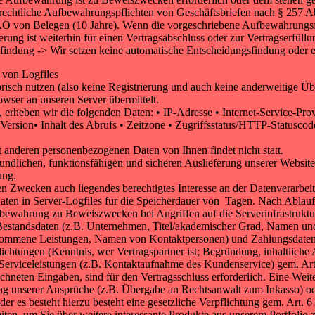
srechtliche Aufbewahrungspflichten von Geschäftsbriefen nach § 257 Ab
 von Belegen (10 Jahre). Wenn die vorgeschriebene Aufbewahrungsfris
rung ist weiterhin für einen Vertragsabschluss oder zur Vertragserfüllun
findung -> Wir setzen keine automatische Entscheidungsfindung oder ei
 von Logfiles
risch nutzen (also keine Registrierung und auch keine anderweitige Üb
wser an unseren Server übermittelt.
 erheben wir die folgenden Daten: • IP-Adresse • Internet-Service-Pro
ersion• Inhalt des Abrufs • Zeitzone • Zugriffsstatus/HTTP-Statusco
anderen personenbezogenen Daten von Ihnen findet nicht statt.
ndlichen, funktionsfähigen und sicheren Auslieferung unserer Website
ung.
gen Zwecken auch liegendes berechtigtes Interesse an der Datenverarbei
aten in Server-Logfiles für die Speicherdauer von Tagen. Nach Ablauf 
ufbewahrung zu Beweiszwecken bei Angriffen auf die Serverinfrastruktu
Bestandsdaten (z.B. Unternehmen, Titel/akademischer Grad, Namen un
enommene Leistungen, Namen von Kontaktpersonen) und Zahlungsdaten 
lichtungen (Kenntnis, wer Vertragspartner ist; Begründung, inhaltlich
 Serviceleistungen (z.B. Kontaktaufnahme des Kundenservice) gem. Art
hneten Eingaben, sind für den Vertragsschluss erforderlich. Eine Weite
lgung unserer Ansprüche (z.B. Übergabe an Rechtsanwalt zum Inkasso) o
der es besteht hierzu besteht eine gesetzliche Verpflichtung gem. Art. 
en, um Sie über weitere interessante Produkte aus unserem Portfolio z