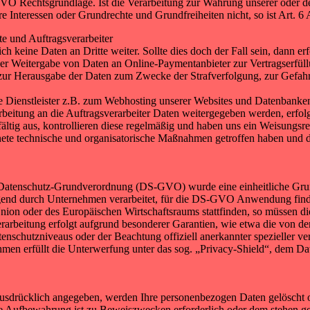
S-GVO Rechtsgrundlage. Ist die Verarbeitung zur Wahrung unserer oder de
e Interessen oder Grundrechte und Grundfreiheiten nicht, so ist Art. 6
e und Auftragsverarbeiter
h keine Daten an Dritte weiter. Sollte dies doch der Fall sein, dann er
er Weitergabe von Daten an Online-Paymentanbieter zur Vertragserfül
g zur Herausgabe der Daten zum Zwecke der Strafverfolgung, zur Gefa
ne Dienstleister z.B. zum Webhosting unserer Websites und Datenbanken
beitung an die Auftragsverarbeiter Daten weitergegeben werden, erfo
ältig aus, kontrollieren diese regelmäßig und haben uns ein Weisungsre
nete technische und organisatorische Maßnahmen getroffen haben und 
 Datenschutz-Grundverordnung (DS-GVO) wurde eine einheitliche Grun
gend durch Unternehmen verarbeitet, für die DS-GVO Anwendung findet
nion oder des Europäischen Wirtschaftsraums stattfinden, so müssen di
rarbeitung erfolgt aufgrund besonderer Garantien, wie etwa die von d
nschutzniveaus oder der Beachtung offiziell anerkannter spezieller ver
hmen erfüllt die Unterwerfung unter das sog. „Privacy-Shield“, dem
ausdrücklich angegeben, werden Ihre personenbezogen Daten gelöscht o
tere Aufbewahrung ist zu Beweiszwecken erforderlich oder dem stehen g