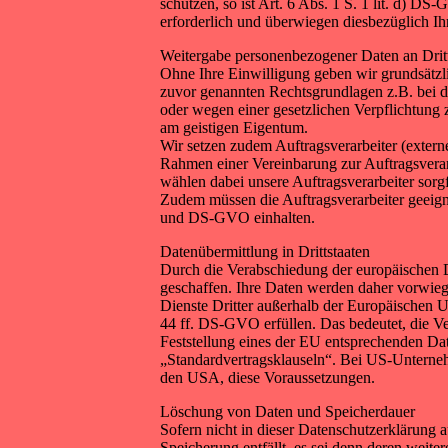
schützen, so ist Art. 6 Abs. 1 S. 1 lit. d) D
erforderlich und überwiegen diesbezüglich Ihr
Weitergabe personenbezogener Daten an Dritt
Ohne Ihre Einwilligung geben wir grundsätzlic
zuvor genannten Rechtsgrundlagen z.B. bei d
oder wegen einer gesetzlichen Verpflichtun
am geistigen Eigentum.
Wir setzen zudem Auftragsverarbeiter (exter
Rahmen einer Vereinbarung zur Auftragsverar
wählen dabei unsere Auftragsverarbeiter sorgf
Zudem müssen die Auftragsverarbeiter geeig
und DS-GVO einhalten.
Datenübermittlung in Drittstaaten
Durch die Verabschiedung der europäischen
geschaffen. Ihre Daten werden daher vorwie
Dienste Dritter außerhalb der Europäischen U
44 ff. DS-GVO erfüllen. Das bedeutet, die Ve
Feststellung eines der EU entsprechenden Date
„Standardvertragsklauseln“. Bei US-Unterne
den USA, diese Voraussetzungen.
Löschung von Daten und Speicherdauer
Sofern nicht in dieser Datenschutzerklärung 
Speicherung entfällt, es sei denn deren wei