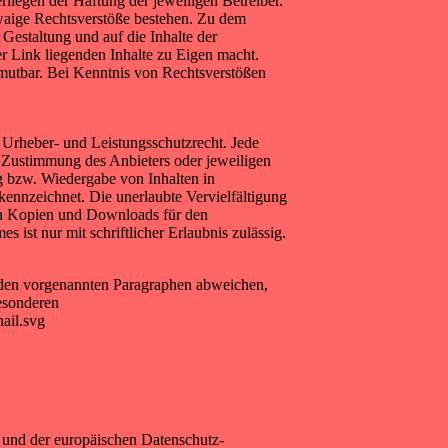
liegen der Haftung der jeweiligen Betreiber.
twaige Rechtsverstöße bestehen. Zu dem
 Gestaltung und auf die Inhalte der
er Link liegenden Inhalte zu Eigen macht.
umutbar. Bei Kenntnis von Rechtsverstößen
n Urheber- und Leistungsschutzrecht. Jede
n Zustimmung des Anbieters oder jeweiligen
ng bzw. Wiedergabe von Inhalten in
kennzeichnet. Die unerlaubte Vervielfältigung
 von Kopien und Downloads für den
 ist nur mit schriftlicher Erlaubnis zulässig.
den vorgenannten Paragraphen abweichen,
besonderen
ail.svg
 und der europäischen Datenschutz-