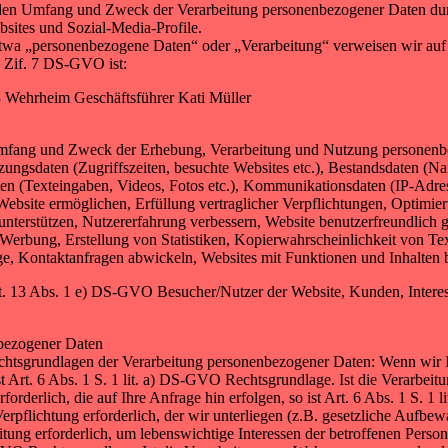
en Umfang und Zweck der Verarbeitung personenbezogener Daten du
bsites und Sozial-Media-Profile.
 etwa „personenbezogene Daten“ oder „Verarbeitung“ verweisen wir au
4 Zif. 7 DS-GVO ist:
 Wehrheim Geschäftsführer Kati Müller
 Umfang und Zweck der Erhebung, Verarbeitung und Nutzung personenb
tzungsdaten (Zugriffszeiten, besuchte Websites etc.), Bestandsdaten (N
ten (Texteingaben, Videos, Fotos etc.), Kommunikationsdaten (IP-Adre
site ermöglichen, Erfüllung vertraglicher Verpflichtungen, Optimier
terstützen, Nutzererfahrung verbessern, Website benutzerfreundlich ges
 Werbung, Erstellung von Statistiken, Kopierwahrscheinlichkeit von 
 Kontaktanfragen abwickeln, Websites mit Funktionen und Inhalten be
rt. 13 Abs. 1 e) DS-GVO Besucher/Nutzer der Website, Kunden, Intere
nbezogener Daten
chtsgrundlagen der Verarbeitung personenbezogener Daten: Wenn wir Ih
 Art. 6 Abs. 1 S. 1 lit. a) DS-GVO Rechtsgrundlage. Ist die Verarbeitu
derlich, die auf Ihre Anfrage hin erfolgen, so ist Art. 6 Abs. 1 S. 1 
erpflichtung erforderlich, der wir unterliegen (z.B. gesetzliche Aufbewahr
ung erforderlich, um lebenswichtige Interessen der betroffenen Person