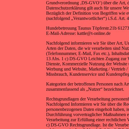
Grundverordnung ‚DS-GVO‘) über die Art, d
Datenschutzerklärung gilt auch für unsere We
Bezüglich der Definition von Begriffen wie
(nachfolgend „Verantwortlicher“) i.S.d. Art. 
Hundebetreuung Taunus Töpferstr.21b 61273
E-Mail-Adresse: kattle@t-online.de
Nachfolgend informieren wir Sie über Art,
Arten der Daten, die wir verarbeiten sind Nu
(Telefonnummer, E-Mail, Fax etc.), Inhaltsda
13 Abs. 1 c) DS-GVO Leichten Zugang zur Web
Dienste, Kommerzielle Nutzung der Website un
Werbung und Website, Marketing / Vertrieb /
Missbrauch, Kundenservice und Kundenpflege,
Kategorien der betroffenen Personen nach A
zusammenfassend als „Nutzer“ bezeichnet.
Rechtsgrundlagen der Verarbeitung persone
Nachfolgend Informieren wir Sie über die Re
personenbezogenen Daten eingeholt haben, ist
Durchführung vorvertraglicher Maßnahmen erfor
Verarbeitung zur Erfüllung einer rechtlichen V
c) DS-GVO Rechtsgrundlage. Ist die Verarbeit