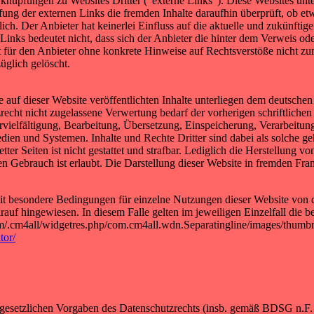
knüpfungen zu Websites Dritter ("externe Links"). Diese Websites unter
fung der externen Links die fremden Inhalte daraufhin überprüft, ob e
ich. Der Anbieter hat keinerlei Einfluss auf die aktuelle und zukünftige
Links bedeutet nicht, dass sich der Anbieter die hinter dem Verweis od
st für den Anbieter ohne konkrete Hinweise auf Rechtsverstöße nicht z
üglich gelöscht.
 auf dieser Website veröffentlichten Inhalte unterliegen dem deutsche
echt nicht zugelassene Verwertung bedarf der vorherigen schriftliche
ervielfältigung, Bearbeitung, Übersetzung, Einspeicherung, Verarbeitu
en und Systemen. Inhalte und Rechte Dritter sind dabei als solche ge
tter Seiten ist nicht gestattet und strafbar. Lediglich die Herstellung
n Gebrauch ist erlaubt. Die Darstellung dieser Website in fremden Frames
 besondere Bedingungen für einzelne Nutzungen dieser Website von 
rauf hingewiesen. In diesem Falle gelten im jeweiligen Einzelfall die 
om/.cm4all/widgetres.php/com.cm4all.wdn.Separatingline/images/thumbn
tor/
gesetzlichen Vorgaben des Datenschutzrechts (insb. gemäß BDSG n.F.