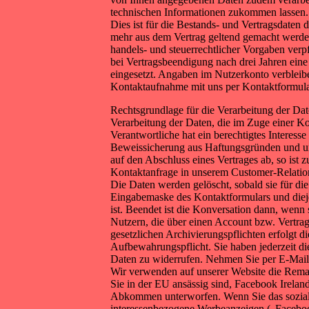
technischen Informationen zukommen lassen. D
Dies ist für die Bestands- und Vertragsdaten
mehr aus dem Vertrag geltend gemacht werden 
handels- und steuerrechtlicher Vorgaben verpf
bei Vertragsbeendigung nach drei Jahren eine
eingesetzt. Angaben im Nutzerkonto verblei
Kontaktaufnahme mit uns per Kontaktformula
Rechtsgrundlage für die Verarbeitung der Date
Verarbeitung der Daten, die im Zuge einer Kon
Verantwortliche hat ein berechtigtes Interes
Beweissicherung aus Haftungsgründen und um
auf den Abschluss eines Vertrages ab, so ist
Kontaktanfrage in unserem Customer-Relati
Die Daten werden gelöscht, sobald sie für di
Eingabemaske des Kontaktformulars und diejen
ist. Beendet ist die Konversation dann, wenn
Nutzern, die über einen Account bzw. Vertra
gesetzlichen Archivierungspflichten erfolgt d
Aufbewahrungspflicht. Sie haben jederzeit di
Daten zu widerrufen. Nehmen Sie per E-Mail 
Wir verwenden auf unserer Website die Rema
Sie in der EU ansässig sind, Facebook Irelan
Abkommen unterworfen. Wenn Sie das soziale
interessenbezogene Werbeanzeigen („Faceboo